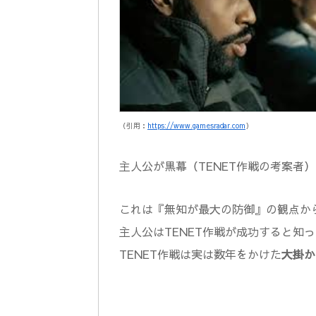
（引用：
https://www.gamesradar.com
）
主人公が黒幕（TENET作戦の考案者
これは『無知が最大の防御』の観点か
主人公はTENET作戦が成功すると知
TENET作戦は実は数年をかけた
大掛か