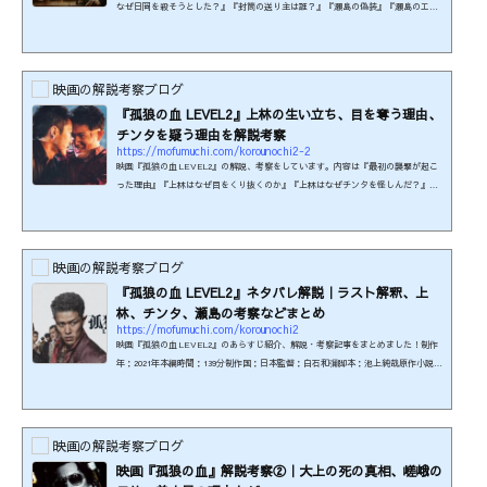
なぜ日岡を殺そうとした？』『封筒の送り主は誰？』『瀬島の偽装』『瀬島のエス
は誰？』『瀬島はなぜ殺された？』です。鑑賞した方向けの記事のため、まだ観て
いない方はご注意ください。制作年：2021年本編時間：139分制作国：日本監督：白
石和彌脚本：池上純哉原作小説：柚月裕子 著『孤狼の血』出演者：松坂桃李（日岡
秀一）、鈴木亮平（上林成浩）、村上虹郎（チンタ）、中村梅雀（瀬島）、西野七
映画の解説考察ブログ
瀬（近田真緒） ほか本作はR-15の年齢制限があります。...
『孤狼の血 LEVEL2』上林の生い立ち、目を奪う理由、
チンタを疑う理由を解説考察
https://mofumuchi.com/korounochi2-2
映画『孤狼の血 LEVEL2』の解説、考察をしています。内容は『最初の襲撃が起こ
った理由』『上林はなぜ目をくり抜くのか』『上林はなぜチンタを怪しんだ？』
『五十子環が上林を止めようとしたのはなぜ？』です。鑑賞済み前提の考察記事の
ため、まだ見ていない方はネタバレにご注意ください。制作年：2021年本編時間：1
39分制作国：日本監督：白石和彌脚本：池上純哉原作小説：柚月裕子 著『孤狼の
血』出演者：松坂桃李（日岡秀一）、鈴木亮平（上林成浩）、村上虹郎（チン
映画の解説考察ブログ
タ）、中村梅雀（瀬島）、西野七瀬（近田真緒） ほか本作はR-15...
『孤狼の血 LEVEL2』ネタバレ解説｜ラスト解釈、上
林、チンタ、瀬島の考察などまとめ
https://mofumuchi.com/korounochi2
映画『孤狼の血 LEVEL2』のあらすじ紹介、解説・考察記事をまとめました！制作
年：2021年本編時間：139分制作国：日本監督：白石和彌脚本：池上純哉原作小説：
柚月裕子 著『孤狼の血』本作はR-15の年齢制限があります。刺激の強い殺傷流血描
写がみられるためです。（映倫より抜粋）≪U-NEXT≫で『虎狼の血 LEVEL2』が
見られます！ 31日間無料キャンペーン実施中。 ※このページの情報は2025年9月時
点のものです。最新の配信状況はサイトにてご確認ください。声優＆キャラクター
映画の解説考察ブログ
紹介©2021「孤狼の血 LEVEL2」製作委員会日岡秀一…松坂桃李...
映画『孤狼の血』解説考察②｜大上の死の真相、嵯峨の