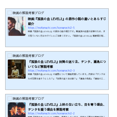
映画の解説考察ブログ
映画『孤狼の血 LEVEL2』の原作小説の違いとあらすじ
紹介
https://mofumuchi.com/korounochi2-5
映画『孤狼の血 LEVEL2』の原作小説の紹介です。鑑賞済み前提の記事のため、ま
だ見ていない方はネタバレにご注意ください。『孤狼の血 LEVEL2』概要紹介制作
年：2021年本編時間：139分制作国：日本監督：白石和彌脚本：池上純哉原作小説：
『暴虎の牙』柚月裕子 著本作はR-15の年齢制限があります。刺激の強い殺傷流血描
写がみられるためです。（映倫より抜粋）この映画の関連商品を楽天で検索する！
映画のあらすじ紹介呉原東署のベテランマル暴だった大上が死んで３年経ちまし
映画の解説考察ブログ
た。大上の遺志を受け継いだ日岡は、自ら暴力団と積極的に...
『孤狼の血 LEVEL2』封筒の送り主、チンタ、瀬島につ
いてなど解説考察
https://mofumuchi.com/korounochi2-3
映画『孤狼の血 LEVEL2』の疑問について解説考察しています。内容は『チンタは
なぜ日岡を殺そうとした？』『封筒の送り主は誰？』『瀬島の偽装』『瀬島のエス
は誰？』『瀬島はなぜ殺された？』です。鑑賞した方向けの記事のため、まだ観て
いない方はご注意ください。制作年：2021年本編時間：139分制作国：日本監督：白
石和彌脚本：池上純哉原作小説：柚月裕子 著『孤狼の血』出演者：松坂桃李（日岡
秀一）、鈴木亮平（上林成浩）、村上虹郎（チンタ）、中村梅雀（瀬島）、西野七
映画の解説考察ブログ
瀬（近田真緒） ほか本作はR-15の年齢制限があります。...
『孤狼の血 LEVEL2』上林の生い立ち、目を奪う理由、
チンタを疑う理由を解説考察
https://mofumuchi.com/korounochi2-2
映画『孤狼の血 LEVEL2』の解説、考察をしています。内容は『最初の襲撃が起こ