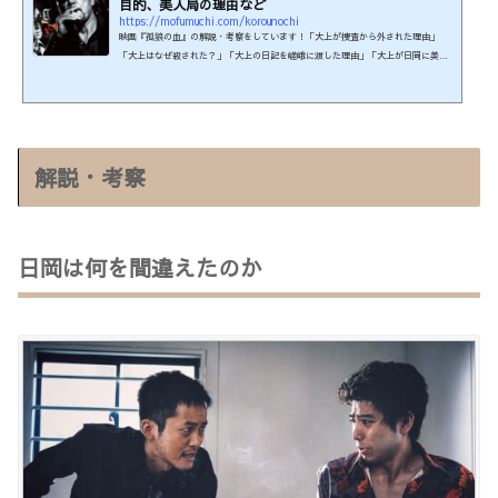
目的、美人局の理由など
https://mofumuchi.com/korounochi
映画『孤狼の血』の解説・考察をしています！「大上が捜査から外された理由」
「大上はなぜ殺された？」「大上の日記を嵯峨に渡した理由」「大上が日岡に美人
局を仕掛けた理由は？」について書いてます。ネタバレありきの記事のため、まだ
観ていない方はご注意ください。制作年：2018年本編時間：126分制作国：日本監
督：白石和彌脚本：池上純哉原作小説：柚月裕子 著『孤狼の血』本作はR-15の年齢
制限があります。刺激の強い殺傷流血描写がみられるためです。（映倫参照）映画
『孤狼の血』関連商品を楽天で検索する！ ・関連記事https:...
解説・考察
日岡は何を間違えたのか