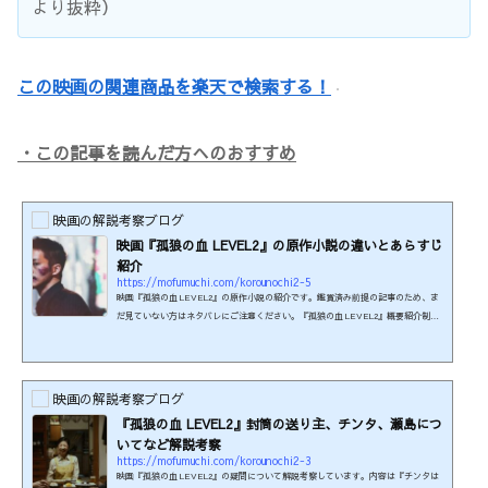
より抜粋）
この映画の関連商品を楽天で検索する！
・この記事を読んだ方へのおすすめ
映画の解説考察ブログ
映画『孤狼の血 LEVEL2』の原作小説の違いとあらすじ
紹介
https://mofumuchi.com/korounochi2-5
映画『孤狼の血 LEVEL2』の原作小説の紹介です。鑑賞済み前提の記事のため、ま
だ見ていない方はネタバレにご注意ください。『孤狼の血 LEVEL2』概要紹介制作
年：2021年本編時間：139分制作国：日本監督：白石和彌脚本：池上純哉原作小説：
『暴虎の牙』柚月裕子 著本作はR-15の年齢制限があります。刺激の強い殺傷流血描
写がみられるためです。（映倫より抜粋）この映画の関連商品を楽天で検索する！
映画のあらすじ紹介呉原東署のベテランマル暴だった大上が死んで３年経ちまし
映画の解説考察ブログ
た。大上の遺志を受け継いだ日岡は、自ら暴力団と積極的に...
『孤狼の血 LEVEL2』封筒の送り主、チンタ、瀬島につ
いてなど解説考察
https://mofumuchi.com/korounochi2-3
映画『孤狼の血 LEVEL2』の疑問について解説考察しています。内容は『チンタは