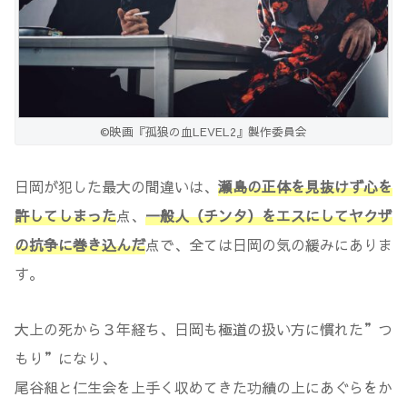
©映画『孤狼の血LEVEL2』製作委員会
日岡が犯した最大の間違いは、
瀬島の正体を見抜けず心を
許してしまった
点、
一般人（チンタ）をエスにしてヤクザ
の抗争に巻き込んだ
点で、全ては日岡の気の緩みにありま
す。
大上の死から３年経ち、日岡も極道の扱い方に慣れた”つ
もり”になり、
尾谷組と仁生会を上手く収めてきた功績の上にあぐらをか