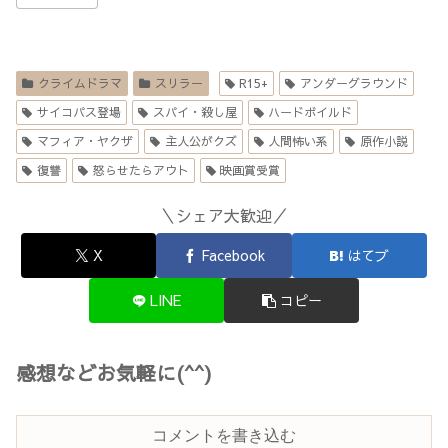
クライムドラマ
スリラー
R15+
アンダーグラウンド
サイコパス登場
スパイ・殺し屋
ハードボイルド
マフィア・ヤクザ
主人公がクズ
人間怖い系
原作小説
復讐
怒らせたらアウト
映画賞受賞
＼シェア大歓迎／
X
Facebook
はてブ
LINE
コピー
感想などお気軽に(^^)
コメントを書き込む