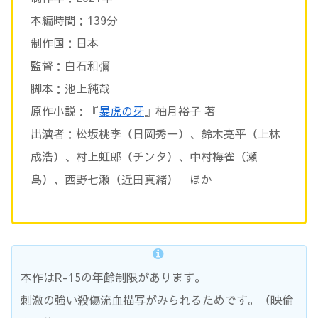
本編時間：139分
制作国：日本
監督：白石和彌
脚本：池上純哉
原作小説：『
暴虎の牙
』柚月裕子 著
出演者：松坂桃李（日岡秀一）、鈴木亮平（上林
成浩）、村上虹郎（チンタ）、中村梅雀（瀬
島）、西野七瀬（近田真緒） ほか
本作はR-15の年齢制限があります。
刺激の強い殺傷流血描写がみられるためです。（映倫