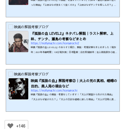
った理由』『上林はなぜ目をくり抜くのか』『上林はなぜチンタを怪しんだ？』
『五十子環が上林を止めようとしたのはなぜ？』です。鑑賞済み前提の考察記事の
ため、まだ見ていない方はネタバレにご注意ください。制作年：2021年本編時間：1
39分制作国：日本監督：白石和彌脚本：池上純哉原作小説：柚月裕子 著『孤狼の
血』出演者：松坂桃李（日岡秀一）、鈴木亮平（上林成浩）、村上虹郎（チン
映画の解説考察ブログ
タ）、中村梅雀（瀬島）、西野七瀬（近田真緒） ほか本作はR-15...
『孤狼の血 LEVEL2』ネタバレ解説｜ラスト解釈、上
林、チンタ、瀬島の考察などまとめ
https://mofumuchi.com/korounochi2
映画『孤狼の血 LEVEL2』のあらすじ紹介、解説・考察記事をまとめました！制作
年：2021年本編時間：139分制作国：日本監督：白石和彌脚本：池上純哉原作小説：
柚月裕子 著『孤狼の血』本作はR-15の年齢制限があります。刺激の強い殺傷流血描
写がみられるためです。（映倫より抜粋）≪U-NEXT≫で『虎狼の血 LEVEL2』が
見られます！ 31日間無料キャンペーン実施中。 ※このページの情報は2025年9月時
点のものです。最新の配信状況はサイトにてご確認ください。声優＆キャラクター
映画の解説考察ブログ
紹介©2021「孤狼の血 LEVEL2」製作委員会日岡秀一…松坂桃李...
映画『孤狼の血』解説考察②｜大上の死の真相、嵯峨の
目的、美人局の理由など
https://mofumuchi.com/korounochi
映画『孤狼の血』の解説・考察をしています！「大上が捜査から外された理由」
「大上はなぜ殺された？」「大上の日記を嵯峨に渡した理由」「大上が日岡に美人
局を仕掛けた理由は？」について書いてます。ネタバレありきの記事のため、まだ
観ていない方はご注意ください。制作年：2018年本編時間：126分制作国：日本監
督：白石和彌脚本：池上純哉原作小説：柚月裕子 著『孤狼の血』本作はR-15の年齢
制限があります。刺激の強い殺傷流血描写がみられるためです。（映倫参照）映画
『孤狼の血』関連商品を楽天で検索する！ ・関連記事https:...
+146