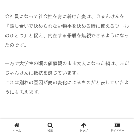
会社員になって社会性を身に着けた麦は、じゃんけんを
『話し合いで決められない物事を決める時に使えるツール
のひとつ』と捉え、内在する矛盾を無視できるようになっ
たのです。
一方で大学生の頃の価値観のまま大人になった絹は、まだ
じゃんけんに抵抗を感じています。
これは別れの原因が麦の変化によるものだと表していたよ
うにも思えます。
プレゼントのイヤホン
ホーム
検索
トップ
サイドバー