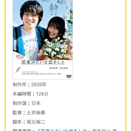
制作年：2020年
本編時間：124分
制作国：日本
監督：土井裕泰
脚本：坂元裕二
関連書籍：『
花束みたいな恋をした
』坂本裕二 著