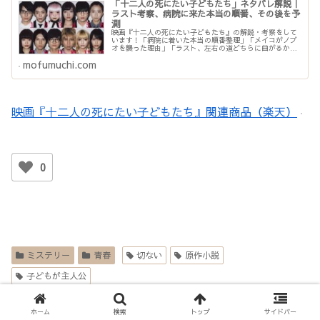
「十二人の死にたい子どもたち」ネタバレ解説｜
ラスト考察、病院に来た本当の順番、その後を予
測
映画『十二人の死にたい子どもたち』の解説・考察をして
います！「病院に着いた本当の順番整理」「メイコがノブ
オを襲った理由」「ラスト、左右の道どちらに曲がるかで
その後がわかる」について書いてます。ネタバレ...
mofumuchi.com
映画『十二人の死にたい子どもたち』関連商品（楽天）
0
ミステリー
青春
切ない
原作小説
子どもが主人公
＼シェア大歓迎／
ホーム
検索
トップ
サイドバー