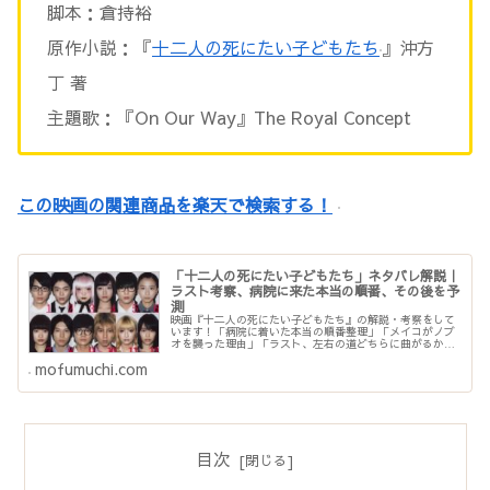
脚本：倉持裕
原作小説：『
十二人の死にたい子どもたち
』沖方
丁 著
主題歌：『On Our Way』The Royal Concept
この映画の関連商品を楽天で検索する！
「十二人の死にたい子どもたち」ネタバレ解説｜
ラスト考察、病院に来た本当の順番、その後を予
測
映画『十二人の死にたい子どもたち』の解説・考察をして
います！「病院に着いた本当の順番整理」「メイコがノブ
オを襲った理由」「ラスト、左右の道どちらに曲がるかで
その後がわかる」について書いてます。ネタバレ...
mofumuchi.com
目次