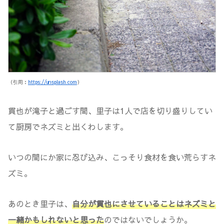
（引用：
https://unsplash.com
）
貫也が滝子と過ごす間、里子は1人で店を切り盛りしてい
て厨房でネズミと出くわします。
いつの間にか家に忍び込み、こっそり食材を食い荒らすネ
ズミ。
あのとき里子は、
自分が貫也にさせていることはネズミと
一緒かもしれないと思った
のではないでしょうか。