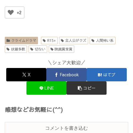
部サダヲ、木村多江 ほか年齢制限：R15+この映画の関連商品を楽天で検索する！
この映画は≪U-NEXT≫で見られます♪31日間無料キャンペーン実施中。 ※2026年
6月時点の情報です。最新の配信状況は各配信サイトにてご確...
+2
クライムドラマ
R15+
主人公がクズ
人間怖い系
伏線多数
切ない
映画賞受賞
＼シェア大歓迎／
X
Facebook
はてブ
LINE
コピー
感想などお気軽に(^^)
コメントを書き込む