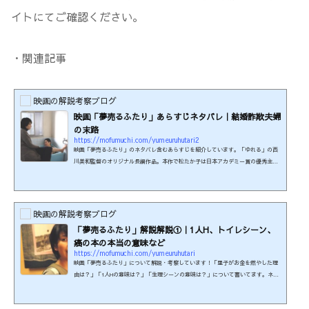
イトにてご確認ください。
・関連記事
映画の解説考察ブログ
映画「夢売るふたり」あらすじネタバレ｜結婚詐欺夫婦
の末路
https://mofumuchi.com/yumeuruhutari2
映画「夢売るふたり」のネタバレ含むあらすじを紹介しています。「ゆれる」の西
川美和監督のオリジナル長編作品。本作で松たか子は日本アカデミー賞の優秀主演
女優賞を受賞した。制作年：2012年本編時間：137分制作国：日本監督・脚本・原
案：西川美和本品はR-15＋の年齢制限があります。刺激の強い性愛描写がみられる
ためです。（映倫より引用）この映画の関連商品を楽天で検索する！この映画は≪
U-NEXT≫で見られます♪31日間無料キャンペーン実施中。 ※2026年6月時点の情
映画の解説考察ブログ
報です。最新の配信状況は各配信サイトにてご確認ください。キ...
「夢売るふたり」解説解説①｜1人H、トイレシーン、
癌の本の本当の意味など
https://mofumuchi.com/yumeuruhutari
映画「夢売るふたり」について解説・考察しています！「里子がお金を燃やした理
由は？」「1人Hの意味は？」「生理シーンの意味は？」について書いてます。ネタ
バレありきの考察記事のため、まだ見ていない方はご注意ください。制作年：2012
年本編時間：137分制作国：日本監督・脚本・原案：西川美和出演者：松たか子、阿