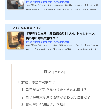
https://mofumuchi.com/yumeuruhutari2
映画「夢売るふたり」のネタバレ含むあらすじを紹介しています。「ゆれる」の西
川美和監督のオリジナル長編作品。本作で松たか子は日本アカデミー賞の優秀主演
女優賞を受賞した。制作年：2012年本編時間：137分制作国：日本監督・脚本・原
案：西川美和本品はR-15＋の年齢制限があります。刺激の強い性愛描写がみられる
ためです。（映倫より引用）この映画の関連商品を楽天で検索する！この映画は≪
U-NEXT≫で見られます♪31日間無料キャンペーン実施中。 ※2026年6月時点の情
映画の解説考察ブログ
報です。最新の配信状況は各配信サイトにてご確認ください。キ...
「夢売るふたり」解説解説①｜1人H、トイレシーン、
癌の本の本当の意味など
https://mofumuchi.com/yumeuruhutari
映画「夢売るふたり」について解説・考察しています！「里子がお金を燃やした理
由は？」「1人Hの意味は？」「生理シーンの意味は？」について書いてます。ネタ
バレありきの考察記事のため、まだ見ていない方はご注意ください。制作年：2012
年本編時間：137分制作国：日本監督・脚本・原案：西川美和出演者：松たか子、阿
部サダヲ、木村多江 ほか年齢制限：R15+この映画の関連商品を楽天で検索する！
この映画は≪U-NEXT≫で見られます♪31日間無料キャンペーン実施中。 ※2026年
6月時点の情報です。最新の配信状況は各配信サイトにてご確...
目次
解説、感想や考察など
里子がねずみを見つけたときの心境は？
里子が恵太を見て表情が変わった理由は？
貫也だけが逮捕された理由