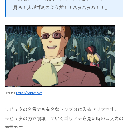
見ろ！人がゴミのようだ！！ハッハッハ！！」
（引用：
https://twitter.com
）
ラピュタの名言でも有名なトップ３に入るセリフです。
ラピュタの力で崩壊していくゴリアテを見た時のムスカの
発言です。