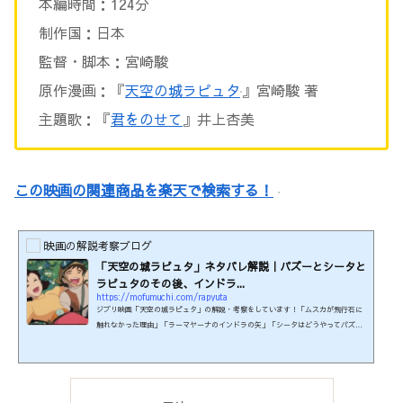
本編時間：124分
制作国：日本
監督・脚本：宮崎駿
原作漫画：『
天空の城ラピュタ
』宮崎駿 著
主題歌：『
君をのせて
』井上杏美
この映画の関連商品を楽天で検索する！
映画の解説考察ブログ
「天空の城ラピュタ」ネタバレ解説｜パズーとシータと
ラピュタのその後、インドラ...
https://mofumuchi.com/rapyuta
ジブリ映画「天空の城ラピュタ」の解説・考察をしています！「ムスカが飛行石に
触れなかった理由」「ラーマヤーナのインドラの矢」「シータはどうやってパズー
に滅びの呪文を教えた？」「ラピュタはあの後どうなった？」など書いてます！鑑
賞済みの方のための解説記事です。まだ見ていない方はネタバレにご注意くださ
い。制作年：1986年本編時間：124分制作国：日本監督・脚本：宮崎駿原作漫画：
『天空の城ラピュタ』宮崎駿 著主題歌：『君をのせて』井上杏美この映画の関連商
品を楽天で検索する！ 主要キャストとあらすじ紹介キャスト...