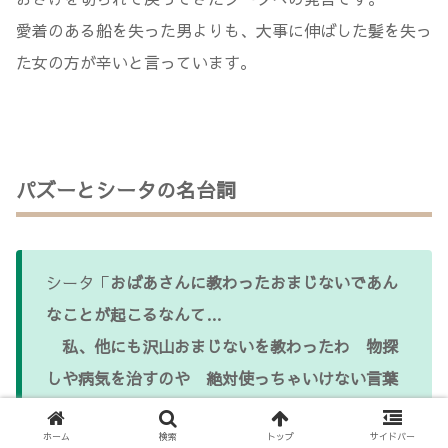
愛着のある船を失った男よりも、大事に伸ばした髪を失っ
た女の方が辛いと言っています。
パズーとシータの名台詞
シータ「
おばあさんに教わったおまじないであん
なことが起こるなんて…
私、他にも沢山おまじないを教わったわ 物探
しや病気を治すのや 絶対使っちゃいけない言葉
だってあるの
」
ホーム
検索
トップ
サイドバー
パズー「使っちゃいけない言葉？」