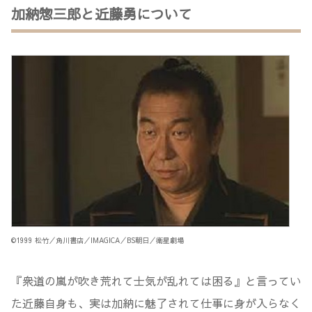
加納惣三郎と近藤勇について
©1999 松竹／角川書店／IMAGICA／BS朝日／衛星劇場
『衆道の嵐が吹き荒れて士気が乱れては困る』と言ってい
た近藤自身も、実は加納に魅了されて仕事に身が入らなく