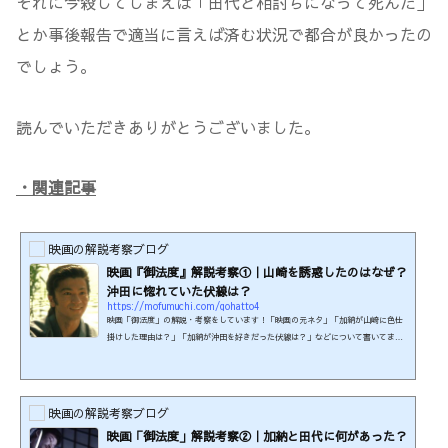
それに今殺してしまえば「田代と相討ちになって死んだ」
とか事後報告で適当に言えば済む状況で都合が良かったの
でしょう。
読んでいただきありがとうございました。
・関連記事
映画の解説考察ブログ
映画『御法度』解説考察①｜山崎を誘惑したのはなぜ？
沖田に惚れていた伏線は？
https://mofumuchi.com/gohatto4
映画「御法度」の解説・考察をしています！「映画の元ネタ」「加納が山崎に色仕
掛けした理由は？」「加納が沖田を好きだった伏線は？」などについて書いてま
す。ネタバレありきの考察記事です。まだ見ていない方はご注意ください。制作
年：1999年本編時間：100分制作国：日本監督・脚本：大島渚原作小説：『真選組血
風録』司馬遼太郎著より『前髪の惣三郎』、『三条磧乱刃』出演：ビートたけし、
松田龍平、浅野忠信 ほかこの映画の関連商品を楽天で検索する！≪U-NEXT≫で
映画の解説考察ブログ
『御法度』が見られます！ 31日間無料キャンペーン実施中。 ※こ...
映画「御法度」解説考察②｜加納と田代に何があった？