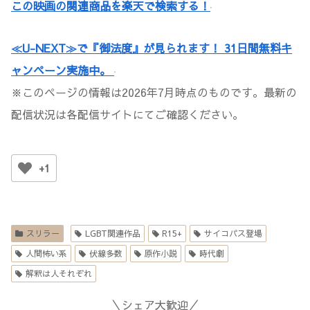
大島渚原作小説：『真選組血風録』司馬遼太郎著より『前髪の惣三郎』、『三条磧
この映画の関連商品を楽天で検索する！
乱刃』この映画の関連商品を楽天で検索する！この映画は...
≪U-NEXT≫で『御法度』が見られます！ 31日間無料キ
ャンペーン実施中。
※このページの情報は2026年7月時点のものです。最新の
配信状況は各配信サイトにてご確認ください。
+1
スリラー
LGBT関連作品
R15+
サイコパス登場
人間怖い系
伏線多数
原作小説
時代劇
解釈は人それぞれ
＼シェア大歓迎／