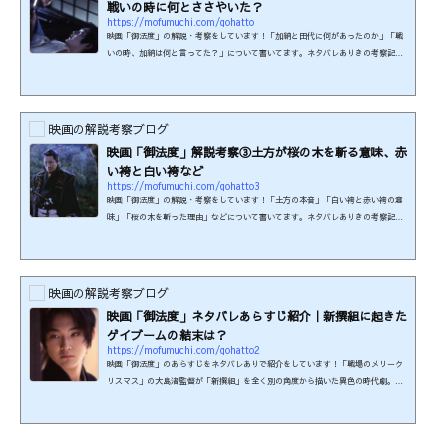
戦いの時に何とささやいた？
https://mofumuchi.com/gohatto
映画「御法度」の解説・考察をしています！「加納と田代に何があったのか」「戦
いの時、加納は何と言ってた？」について書いてます。ネタバレありきの考察記事
です。まだ見ていない方はご注意ください。制作年：1999年本編時間：100分制作
国：日本監督・脚本：大島渚原作小説：『真選組血風録』司馬遼太郎著より『前髪
の惣三郎』、『三条磧乱刃』出演：ビートたけし、松田龍平、浅野忠信 ほかこの
映画の関連商品を楽天で検索する！≪U-NEXT≫で『御法度』が見られます！ 31日
映画の解説考察ブログ
間無料キャンペーン実施中。 ※このページの情報は2026年7月...
映画「御法度」解説考察③土方が桜の木を斬る意味、赤
い袴と白い袴など
https://mofumuchi.com/gohatto3
映画「御法度」の解説・考察をしています！「土方の本音」「白い袴と赤い袴の意
味」「桜の木を斬った理由」などについて書いてます。ネタバレありきの考察記事
です。まだ見ていない方はご注意ください。制作年：1999年本編時間：100分制作
国：日本監督・脚本：大島渚原作小説：『真選組血風録』司馬遼太郎著より『前髪
の惣三郎』、『三条磧乱刃』出演：ビートたけし、松田龍平、浅野忠信 ほかこの
映画の関連商品を楽天で検索する！≪U-NEXT≫で『御法度』が見られます！ 31日
映画の解説考察ブログ
間無料キャンペーン実施中。 ※このページの情報は2026年7月...
映画「御法度」ネタバレあらすじ紹介｜新撰組に起きた
ゲイブームの結末は？
https://mofumuchi.com/gohatto2
映画「御法度」のあらすじをネタバレありで紹介をしています！「戦場のメリーク
リスマス」の大島渚監督が「新撰組」を全く別の角度から描いた異色の時代劇。当
時15歳で初出演した松田龍平にも注目が集まった。江戸時代末期、京都の治安を守
る新撰組に妖艶な美少年・加納惣三郎が入隊したことで隊内に衆道（男色）の嵐が
吹き荒れる様子を描く。制作年：1999年本編時間：100分制作国：日本監督・脚本：