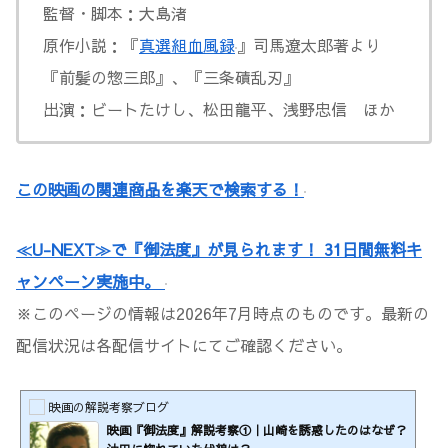
監督・脚本：大島渚
原作小説：『
真選組血風録
』司馬遼太郎著より
『前髪の惣三郎』、『三条磧乱刃』
出演：ビートたけし、松田龍平、浅野忠信 ほか
この映画の関連商品を楽天で検索する！
≪U-NEXT≫で『御法度』が見られます！ 31日間無料キ
ャンペーン実施中。
※このページの情報は2026年7月時点のものです。最新の
配信状況は各配信サイトにてご確認ください。
映画の解説考察ブログ
映画『御法度』解説考察①｜山崎を誘惑したのはなぜ？