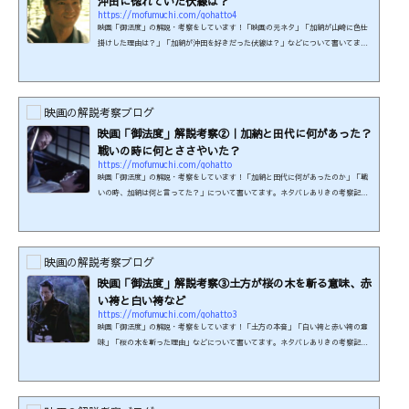
沖田に惚れていた伏線は？
https://mofumuchi.com/gohatto4
映画「御法度」の解説・考察をしています！「映画の元ネタ」「加納が山崎に色仕
掛けした理由は？」「加納が沖田を好きだった伏線は？」などについて書いてま
す。ネタバレありきの考察記事です。まだ見ていない方はご注意ください。制作
年：1999年本編時間：100分制作国：日本監督・脚本：大島渚原作小説：『真選組血
風録』司馬遼太郎著より『前髪の惣三郎』、『三条磧乱刃』出演：ビートたけし、
松田龍平、浅野忠信 ほかこの映画の関連商品を楽天で検索する！≪U-NEXT≫で
映画の解説考察ブログ
『御法度』が見られます！ 31日間無料キャンペーン実施中。 ※こ...
映画「御法度」解説考察②｜加納と田代に何があった？
戦いの時に何とささやいた？
https://mofumuchi.com/gohatto
映画「御法度」の解説・考察をしています！「加納と田代に何があったのか」「戦
いの時、加納は何と言ってた？」について書いてます。ネタバレありきの考察記事
です。まだ見ていない方はご注意ください。制作年：1999年本編時間：100分制作
国：日本監督・脚本：大島渚原作小説：『真選組血風録』司馬遼太郎著より『前髪
の惣三郎』、『三条磧乱刃』出演：ビートたけし、松田龍平、浅野忠信 ほかこの
映画の関連商品を楽天で検索する！≪U-NEXT≫で『御法度』が見られます！ 31日
映画の解説考察ブログ
間無料キャンペーン実施中。 ※このページの情報は2026年7月...
映画「御法度」解説考察③土方が桜の木を斬る意味、赤
い袴と白い袴など
https://mofumuchi.com/gohatto3
映画「御法度」の解説・考察をしています！「土方の本音」「白い袴と赤い袴の意
味」「桜の木を斬った理由」などについて書いてます。ネタバレありきの考察記事
です。まだ見ていない方はご注意ください。制作年：1999年本編時間：100分制作
国：日本監督・脚本：大島渚原作小説：『真選組血風録』司馬遼太郎著より『前髪
の惣三郎』、『三条磧乱刃』出演：ビートたけし、松田龍平、浅野忠信 ほかこの
映画の関連商品を楽天で検索する！≪U-NEXT≫で『御法度』が見られます！ 31日