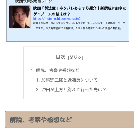
映画の解説考察ブログ
間無料キャンペーン実施中。 ※このページの情報は2026年7月...
映画「御法度」ネタバレあらすじ紹介｜新撰組に起きた
ゲイブームの結末は？
https://mofumuchi.com/gohatto2
映画「御法度」のあらすじをネタバレありで紹介をしています！「戦場のメリーク
リスマス」の大島渚監督が「新撰組」を全く別の角度から描いた異色の時代劇。当
時15歳で初出演した松田龍平にも注目が集まった。江戸時代末期、京都の治安を守
る新撰組に妖艶な美少年・加納惣三郎が入隊したことで隊内に衆道（男色）の嵐が
吹き荒れる様子を描く。制作年：1999年本編時間：100分制作国：日本監督・脚本：
大島渚原作小説：『真選組血風録』司馬遼太郎著より『前髪の惣三郎』、『三条磧
乱刃』この映画の関連商品を楽天で検索する！この映画は...
目次
解説、考察や感想など
加納惣三郎と近藤勇について
沖田が土方と別れて行った先は？
解説、考察や感想など