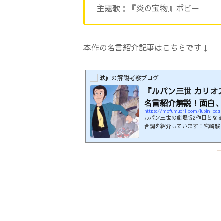
主題歌：『炎の宝物』ボビー
本作の名言紹介記事はこちらです↓
映画の解説考察ブログ
『ルパン三世 カリオ
名言紹介解説！面白
https://mofumuchi.com/lupin-cag
ルパン三世の劇場版2作目とな
台詞を紹介しています！宮崎駿
年以上経った今でも日本のみな
979年本編時間：100分制作
原作漫画：『ルパン三世』シリ
物』ボビー解説・考察記事はこ
やっか！」 原作：モンキーパ
たぜ！前祝いにパーッとやっか！