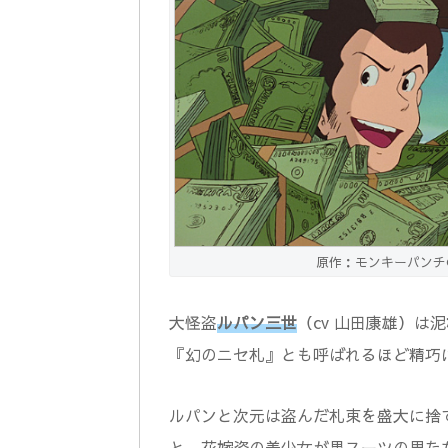
原作：モンキーパンチ
大怪盗
ルパン三世
（cv 山田康雄）は
『幻のニセ札』とも呼ばれるほど精巧
ルパンと次元は盗んだ札束を盛大に捨
と、花嫁姿の美少女が黒スーツの男た