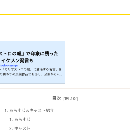
ストロの城』で印象に残った
、イケメン発言も
liostro-meigen
る『カリオストロの城』に登場する名言、名
の初めての長編作品でもあり、公開から40
らず全世界で愛される傑作です。制作年：1
国：日本監督：宮崎駿脚本：宮崎駿、山崎晴哉
ーズ /モンキーパンチ著主題歌：『炎の宝
ちらです。名台詞紹介「前祝いにパーッと
目次
ンチ©TMSルパン「次元、次の仕事が決まっ
」ル...
あらすじ＆キャスト紹介
あらすじ
キャスト