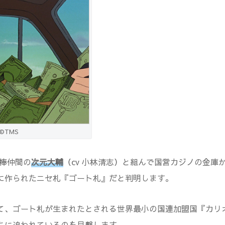
©TMS
泥棒仲間の
次元大輔
（cv 小林清志）と組んで国営カジノの金庫
に作られたニセ札『ゴート札』だと判明します。
て、ゴート札が生まれたとされる世界最小の国連加盟国『カリ
ちに追われているのを目撃します。