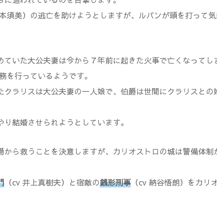
 島本須美）の逃亡を助けようとしますが、ルパンが頭を打って
めていた大公夫妻は今から７年前に起きた火事で亡くなってし
業務を行っているようです。
たクラリスは大公夫妻の一人娘で、伯爵は世間にクラリスとの
やり結婚させられようとしています。
爵から救うことを決意しますが、カリオストロの城は警備体制
門
（cv 井上真樹夫）と宿敵の
銭形刑事
（cv 納谷悟朗）をカ