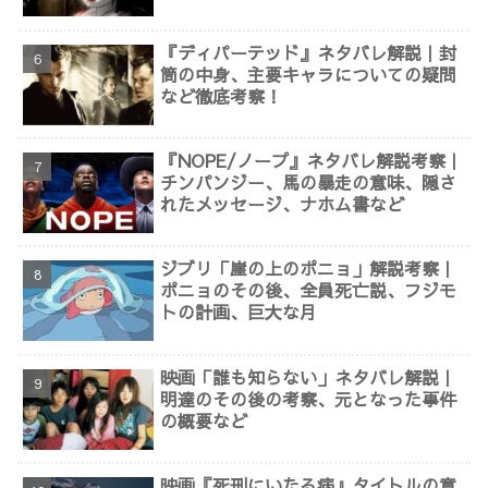
『ディパーテッド』ネタバレ解説｜封
筒の中身、主要キャラについての疑問
など徹底考察！
『NOPE/ノープ』ネタバレ解説考察｜
チンパンジー、馬の暴走の意味、隠さ
れたメッセージ、ナホム書など
ジブリ「崖の上のポニョ」解説考察｜
ポニョのその後、全員死亡説、フジモ
トの計画、巨大な月
映画「誰も知らない」ネタバレ解説｜
明達のその後の考察、元となった事件
の概要など
映画『死刑にいたる病』タイトルの意