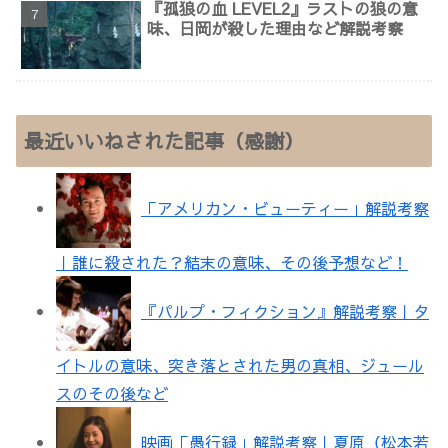
『孤狼の血 LEVEL2』ラストの狼の意
味、日岡が殺した理由など解説考察
最近いいねされた記事（感謝）
「アメリカン・ビューティー」解説考察
｜誰に殺された？結末の意味、その後予想など！
『パルプ・フィクション』解説考察｜タ
イトルの意味、突き落とされた男の真相、ジュール
スのその後など
映画「愚行録」解説考察｜夏原（松本若