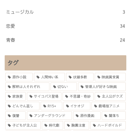
ミュージカル
3
恋愛
34
青春
24
タグ
原作小説
人間怖い系
伏線多数
映画賞受賞
解釈は人それぞれ
切ない
管理人が好きな映画
家族愛
サイコパス登場
不思議・奇妙
主人公がクズ
どんでん返し
R15+
イケオジ
劇場版アニメ
復讐
アンダーグラウンド
原作漫画
闇落ち
子どもが主人公
時代劇
胸糞注意
ハードボイルド