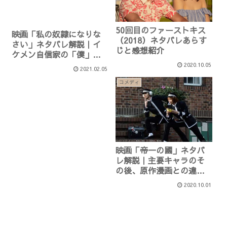
50回目のファーストキス
映画「私の奴隷になりな
（2018）ネタバレあらす
さい」ネタバレ解説｜イ
じと感想紹介
ケメン自信家の「僕」が
奴隷になるまで
2020.10.05
2021.02.05
コメディ
映画「帝一の國」ネタバ
レ解説｜主要キャラのそ
の後、原作漫画との違
い、あらすじ紹介
2020.10.01