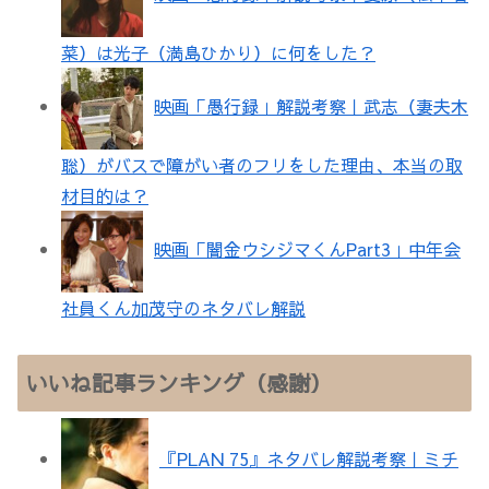
菜）は光子（満島ひかり）に何をした？
映画「愚行録」解説考察｜武志（妻夫木
聡）がバスで障がい者のフリをした理由、本当の取
材目的は？
映画「闇金ウシジマくんPart3」中年会
社員くん加茂守のネタバレ解説
いいね記事ランキング（感謝）
『PLAN 75』ネタバレ解説考察｜ミチ