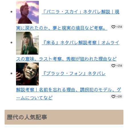
「バニラ・スカイ」ネタバレ解説｜現
実に戻れたのか、夢と現実の境目など考察。
+254
『来る』ネタバレ解説考察｜オムライ
スの意味、ラスト考察、秀樹が狙われた理由など
+254
『ブラック・フォン』ネタバレ
解説考察｜名前を忘れる理由、誘拐犯のモデル、ゲ
ームについてなど
+230
歴代の人気記事