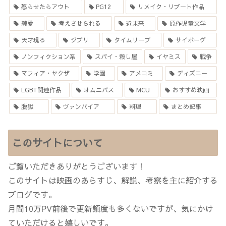
怒らせたらアウト
PG12
リメイク・リブート作品
純愛
考えさせられる
近未来
原作児童文学
天才現る
ジブリ
タイムリープ
サイボーグ
ノンフィクション系
スパイ・殺し屋
イヤミス
戦争
マフィア・ヤクザ
学園
アメコミ
ディズニー
LGBT関連作品
オムニバス
MCU
おすすめ映画
脱獄
ヴァンパイア
料理
まとめ記事
このサイトについて
ご覧いただきありがとうございます！
このサイトは映画のあらすじ、解説、考察を主に紹介する
ブログです。
月間10万PV前後で更新頻度も多くないですが、気にかけ
ていただけると嬉しいです。