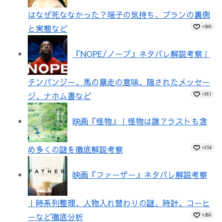
はなぜ死ななかった？瑶子の気持ち、プランの裏側
と実態など
+589
『NOPE/ノープ』ネタバレ解説考察｜
チンパンジー、馬の暴走の意味、隠されたメッセー
ジ、ナホム書など
+361
映画『怪物』｜怪物は誰？ラストも含
め多くの謎を徹底解説考察
+354
映画『ファーザー』ネタバレ解説考察
｜時系列整理、人物入れ替わりの謎、時計、コーヒ
ーなど徹底分析
+266