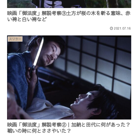
映画「御法度」解説考察③土方が桜の木を斬る意味、赤
い袴と白い袴など
2021.07.16
スリラー
映画「御法度」解説考察②｜加納と田代に何があった？
戦いの時に何とささやいた？