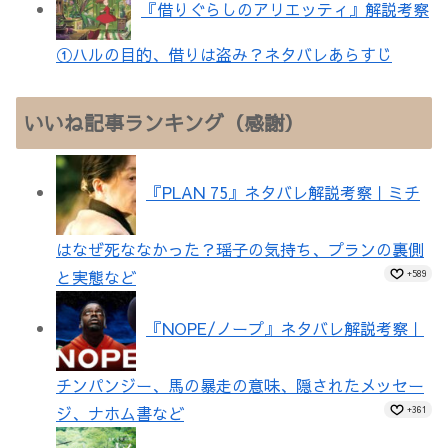
『借りぐらしのアリエッティ』解説考察
①ハルの目的、借りは盗み？ネタバレあらすじ
いいね記事ランキング（感謝）
『PLAN 75』ネタバレ解説考察｜ミチ
はなぜ死ななかった？瑶子の気持ち、プランの裏側
と実態など
+589
『NOPE/ノープ』ネタバレ解説考察｜
チンパンジー、馬の暴走の意味、隠されたメッセー
ジ、ナホム書など
+361