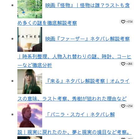
映画『怪物』｜怪物は誰？ラストも含
め多くの謎を徹底解説考察
+354
映画『ファーザー』ネタバレ解説考察
｜時系列整理、人物入れ替わりの謎、時計、コーヒ
ーなど徹底分析
+266
『来る』ネタバレ解説考察｜オムライ
スの意味、ラスト考察、秀樹が狙われた理由など
+254
「バニラ・スカイ」ネタバレ解
説｜現実に戻れたのか、夢と現実の境目など考察。