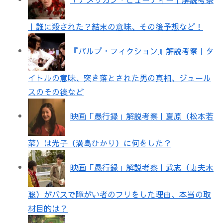
｜誰に殺された？結末の意味、その後予想など！
『パルプ・フィクション』解説考察｜タ
イトルの意味、突き落とされた男の真相、ジュール
スのその後など
映画「愚行録」解説考察｜夏原（松本若
菜）は光子（満島ひかり）に何をした？
映画「愚行録」解説考察｜武志（妻夫木
聡）がバスで障がい者のフリをした理由、本当の取
材目的は？