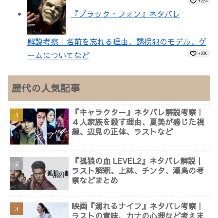
+254
『ブラック・フォン』ネタバレ
解説考察｜名前を忘れる理由、誘拐犯のモデル、ゲ
ームについてなど
+230
歴代の人気記事
『キャラクター』ネタバレ解説考察｜
４人家族を殺す理由、夏美が感じた視
線、辺見の正体、ラストなど
『孤狼の血 LEVEL2』ネタバレ解説｜
ラスト解釈、上林、チンタ、瀬島の考
察などまとめ
映画『溺れるナイフ』ネタバレ考察｜
ラストの意味、カナの心理など考えま