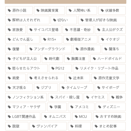
原作小説
映画賞受賞
人間怖い系
伏線多数
解釈は人それぞれ
切ない
管理人が好きな映画
家族愛
サイコパス登場
不思議・奇妙
主人公がクズ
どんでん返し
R15+
劇場版アニメ
イケオジ
復讐
アンダーグラウンド
原作漫画
闇落ち
子どもが主人公
時代劇
胸糞注意
ハードボイルド
怒らせたらアウト
PG12
リメイク・リブート作品
純愛
考えさせられる
近未来
原作児童文学
天才現る
ジブリ
タイムリープ
サイボーグ
ノンフィクション系
スパイ・殺し屋
イヤミス
戦争
マフィア・ヤクザ
学園
アメコミ
ディズニー
LGBT関連作品
オムニバス
MCU
おすすめ映画
脱獄
ヴァンパイア
料理
まとめ記事