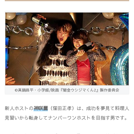
©真鍋昌平・小学館/映画『闇金ウシジマくん2』製作委員会
新人ホストの
神咲麗
（窪田正孝）は、成功を夢見て料理人
見習いから転身してナンバーワンホストを目指す男です。