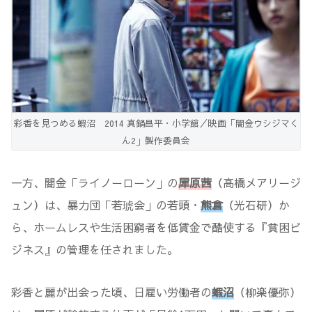
彩香を見つめる蝦沼 2014 真鍋昌平・小学館／映画「闇金ウシジマく
ん2」製作委員会
一方、闇金「ライノーローン」の
犀原茜
（高橋メアリージ
ュン）は、暴力団「若琥会」の若頭・
熊倉
（光石研）か
ら、ホームレスや生活困窮者を低賃金で酷使する『貧困ビ
ジネス』の管理を任されました。
彩香と麗が出会った頃、日雇い労働者の
蝦沼
（柳楽優弥）