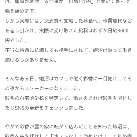
は、犀原が斡旋する仕事が「日給1万円」と聞いて喜んで
働き始めます。
しかし実際には、交通費や支給した昼食代、作業着代など
を差し引かれ、実際に受け取れた給料はわずか日給3000
円でした。
不当な待遇に抗議しても相手にされず、蝦沼は黙って働き
続けるしかありません。
そんなある日、蝦沼はカフェで働く彩香に一目惚れしてそ
の夜からストーカーになりました。
彩香の自宅やSNSを特定して、暇さえあれば彩香を尾行し
たりSNSの更新をチェックしました。
やがて彩香が麗の家に転がり込んだことを知った蝦沼は、
彩香を待ち伏せして「ホストなんてやめとけ！」と詰め寄