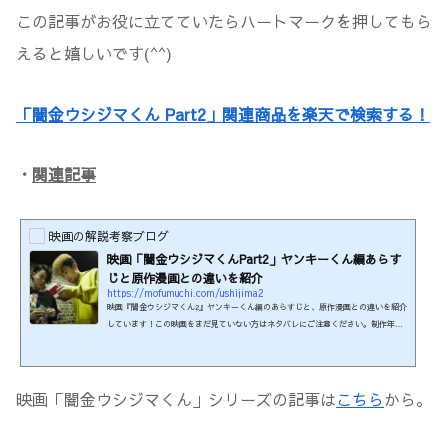
この記事がお役に立てていたらハートマークを押してもら
えると嬉しいです(^^)
「闇金ウシジマくん Part2」関連商品を楽天で検索する！
・
関連記事
映画の解説考察ブログ
映画「闇金ウシジマくんPart2」ヤンキーくん編あらす
じと原作漫画との違いを紹介
https://mofumuchi.com/ushijima2
映画『闇金ウシジマくん2』ヤンキーくん編のあらすじと、原作漫画との違いを紹介
しています！この映画をまだ見ていない方はネタバレにご注意ください。制作年：2
014年本編時間：133分制作国：日本監督：山口雅俊脚本：福間正浩、山口雅俊原作
漫画：『闇金ウシジマくん』”ヤンキーくん”編 真鍋昌平 著挿入歌：『Live』
『万華鏡と蝶』Superflyこの映画の関連商品を楽天で検索する！ この映画は≪U-N
EXT≫で見られます♪31日間無料キャンペーン実施中。 ※2026年6月時点のもので
映画「闇金ウシジマくん」シリーズの記事は
こちら
から。
す。最新の配信状況は各配信サイトにてご確認ください。ホスト...