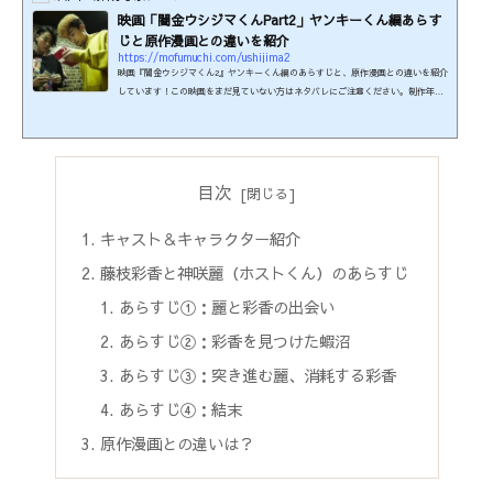
映画「闇金ウシジマくんPart2」ヤンキーくん編あらす
じと原作漫画との違いを紹介
https://mofumuchi.com/ushijima2
映画『闇金ウシジマくん2』ヤンキーくん編のあらすじと、原作漫画との違いを紹介
しています！この映画をまだ見ていない方はネタバレにご注意ください。制作年：2
014年本編時間：133分制作国：日本監督：山口雅俊脚本：福間正浩、山口雅俊原作
漫画：『闇金ウシジマくん』”ヤンキーくん”編 真鍋昌平 著挿入歌：『Live』
『万華鏡と蝶』Superflyこの映画の関連商品を楽天で検索する！ この映画は≪U-N
EXT≫で見られます♪31日間無料キャンペーン実施中。 ※2026年6月時点のもので
す。最新の配信状況は各配信サイトにてご確認ください。ホスト...
目次
キャスト＆キャラクター紹介
藤枝彩香と神咲麗（ホストくん）のあらすじ
あらすじ①：麗と彩香の出会い
あらすじ②：彩香を見つけた蝦沼
あらすじ③：突き進む麗、消耗する彩香
あらすじ④：結末
原作漫画との違いは？