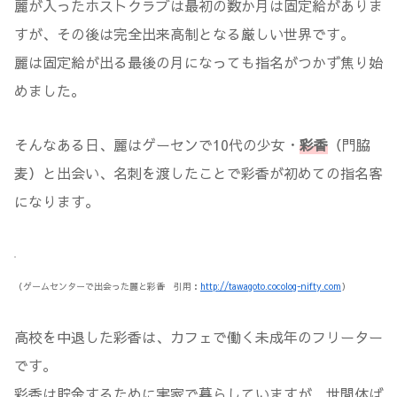
麗が入ったホストクラブは最初の数か月は固定給がありま
すが、その後は完全出来高制となる厳しい世界です。
麗は固定給が出る最後の月になっても指名がつかず焦り始
めました。
そんなある日、麗はゲーセンで10代の少女・
彩香
（門脇
麦）と出会い、名刺を渡したことで彩香が初めての指名客
になります。
（ゲームセンターで出会った麗と彩香 引用：
http://tawagoto.cocolog-nifty.com
）
高校を中退した彩香は、カフェで働く未成年のフリーター
です。
彩香は貯金するために実家で暮らしていますが、世間体ば