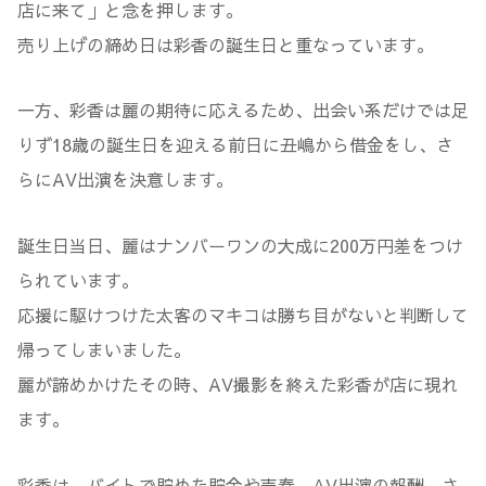
店に来て」と念を押します。
売り上げの締め日は彩香の誕生日と重なっています。
一方、彩香は麗の期待に応えるため、出会い系だけでは足
りず18歳の誕生日を迎える前日に丑嶋から借金をし、さ
らにAV出演を決意します。
誕生日当日、麗はナンバーワンの大成に200万円差をつけ
られています。
応援に駆けつけた太客のマキコは勝ち目がないと判断して
帰ってしまいました。
麗が諦めかけたその時、AV撮影を終えた彩香が店に現れ
ます。
彩香は、バイトで貯めた貯金や売春、AV出演の報酬、さ