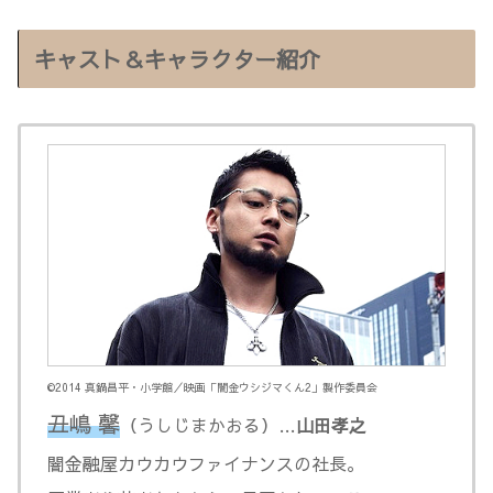
キャスト＆キャラクター紹介
©️2014 真鍋昌平・小学館／映画「闇金ウシジマくん2」製作委員会
丑嶋 馨
（うしじまかおる）…
山田孝之
闇金融屋カウカウファイナンスの社長。