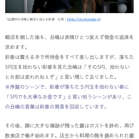
（乱闘中の丑嶋と蝦沼と怯える彩香 引用：
https://ch.nicovideo.jp
）
蝦沼を倒した後も、丑嶋は表情ひとつ変えず借金の返済を
求めます。
彩香は震える手で所持金をすべて差し出しますが、落ちた
5円玉を拾わない彩香を見た丑嶋は「その5円、拾わない
とお前は変われねぇぞ」と言い残して去りました。
※序盤のシーンで、彩香が落ちた５円玉を拾わない客に
「5円でも大事なお金です」と言い拾うシーンがあり、こ
の丑嶋の言葉は彩香の発言を回収しています。
その後、顔に大きな傷跡が残った麗はホストを辞め、再び
飲食店で働き始めます。店主から料理の腕を褒められた麗