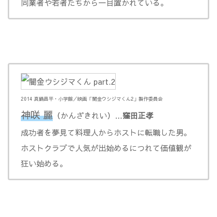
同業者や若者たちから一目置かれている。
2014 真鍋昌平・小学館／映画「闇金ウシジマくん2」製作委員会
神咲 麗
（かんざきれい）…
窪田正孝
成功者を夢見て料理人からホストに転職した男。
ホストクラブで人気が出始めるにつれて価値観が
狂い始める。