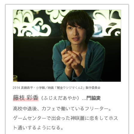
2014 真鍋昌平・小学館／映画「闇金ウシジマくん2」製作委員会
藤枝 彩香
（ふじえだあやか）…
門脇麦
高校中退後、カフェで働いているフリーター。
ゲームセンターで出会った神咲麗に恋をしてホス
ト通いするようになる。