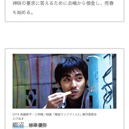
神咲の要求に答えるために丑嶋から借金し、売春
も始める。
2014 真鍋昌平・小学館／映画「闇金ウシジマくん2」製作委員会
えびぬま
蝦沼
…
柳楽優弥