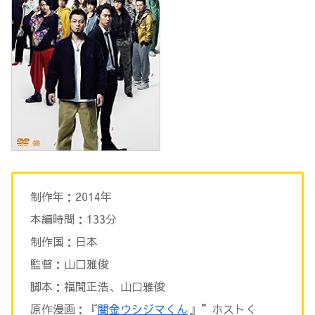
制作年：2014年
本編時間：133分
制作国：日本
監督：山口雅俊
脚本：福間正浩、山口雅俊
原作漫画：『
闇金ウシジマくん
』”ホストく