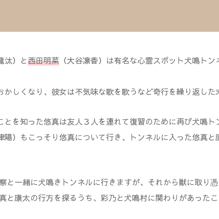
龍汰）と
西田明菜
（
大谷凛香）は有名な心霊スポット犬鳴トン
おかしくなり、彼女は不気味な歌を歌うなど奇行を繰り返した
ことを知った悠真は友人３人を連れて復習のために再び犬鳴ト
津陽）もこっそり悠真について行き、トンネルに入った悠真と
察と一緒に犬鳴きトンネルに行きますが、それから獣に取り憑
真と康太の行方を探るうち、彩乃と犬鳴村に関わりがあったこ