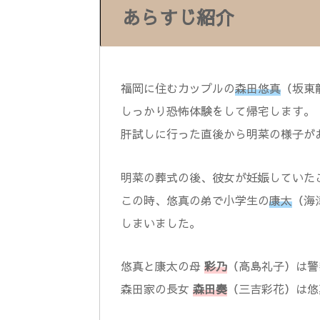
あらすじ紹介
福岡に住むカップルの
森田悠真
（坂東
しっかり恐怖体験をして帰宅します
。
肝試しに行った直後から明菜の様子が
明菜の葬式の後、彼女が妊娠していた
この時、悠真の弟で小学生の
康太
（海
しまいました。
悠真と康太の母
彩乃
（高島礼子）は警
森田家の長女
森田奏
（三吉彩花）は悠