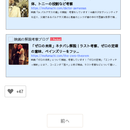
体、トニーの役割など考察
https://mofumuchi.com/doctor-parnassus
映画「Dr.パルナサスの鏡」の解説・考察をしています！16歳の少女ヴァレンティナ
を巡り、父親であるパルナサス博士と悪魔のニックが鏡の中の不思議な世界で賭け
をする物語。重要人物のトニーを演じるヒース・レジャーが制作中に急逝し、代役
をレジャーの友人だったジョニー・デップ、ジュード・ロウ、コリン・ファレルが
演じた。原題：The Imaginarium of Doctor Parnassus制作年：2009年本編時間：12
4分制作国：イギリス、カナダ監督：テリー・ギリアム脚本：テリー・ギリアム、チ
映画の解説考察ブログ
1 Pocket
ャールズ・マッケオンこの映画はPG-12の年齢制限があ...
「ゼロの未来」ネタバレ解説｜ラスト考察、ゼロの定理
の意味、ベインズリーをフッ...
https://mofumuchi.com/the-zero-theorem
映画「ゼロの未来」について解説、考察しています！「ゼロの定理」「エンティテ
ィ解析」とは？、コーエンが「我々」と呼ぶ理由、ラスト考察などについて書いて
います。ネタバレありきの解説考察記事です。まだ見ていない方はご注意くださ
い。原題：THE ZERO THEOREM制作年：2013年本編時間：107分制作国：アメリ
カ、ルーマニア監督：テリー・ギリアム脚本：バット・ラッシン主題歌：『CREE
P』Kren Souzaこの映画の関連商品を楽天で検索する！ この映画は≪U-NEXT≫で
観られます♪31日間無料キャンペーン実施中！ ※2026年7月時点の情報で...
+47
前へ