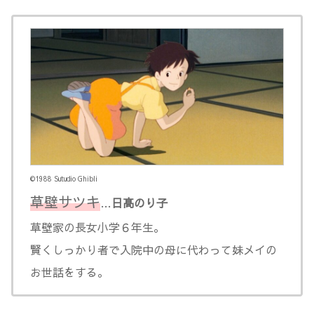
©1988 Sutudio Ghibli
草壁サツキ
…
日髙のり子
草壁家の長女小学６年生。
賢くしっかり者で入院中の母に代わって妹メイの
お世話をする。