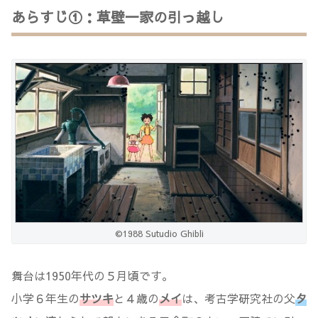
あらすじ①：草壁一家の引っ越し
©1988 Sutudio Ghibli
舞台は1950年代の５月頃です。
小学６年生の
サツキ
と４歳の
メイ
は、考古学研究社の父
タ