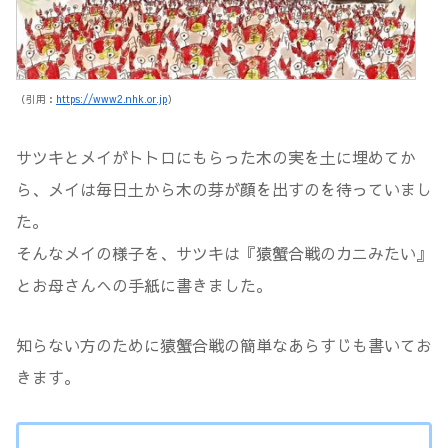
（引用：
https://www2.nhk.or.jp
）
サツキとメイがトトロにもらった木の実を土に埋めてか
ら、メイは毎日土から木の芽が顔を出すのを待っていまし
た。
そんなメイの様子を、サツキは『猿蟹合戦のカニみたい』
とお母さんへの手紙に書きました。
知らない方のために猿蟹合戦の簡単なあらすじも書いてお
きます。