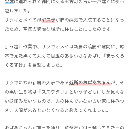
ツオ
に連れられて都内にある田舎町の古い一戸建てに引っ
越しました。
サツキとメイの母
ヤス子
が肺の病気で入院することになっ
たため、空気の綺麗な場所に住むことにしたのです。
引っ越し作業中、サツキとメイは新居の暗闇や隙間に、絵
本で見た黒くて丸くて目玉のある小さなおばけ『
まっくろ
くろすけ
』を目撃しました。
サツキたちの新居の大家である
近所のおばあちゃん
が、そ
の黒い生き物は『ススワタリ』という子どもにしか見えな
い妖怪みたいなもので、人の住んでいない古い家に住みつ
き、人間が来るといなくなると教えてくれました。
おばあちゃんが言った通り、草壁家が引っ越してきた日の