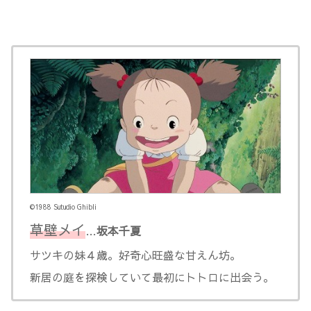
©1988 Sutudio Ghibli
草壁メイ
…
坂本千夏
サツキの妹４歳。好奇心旺盛な甘えん坊。
新居の庭を探検していて最初にトトロに出会う。