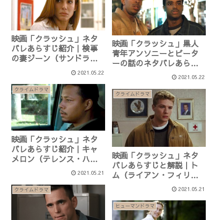
映画「クラッシュ」ネタ
映画「クラッシュ」黒人
バレあらすじ紹介｜検事
青年アンソニーとピータ
の妻ジーン（サンドラ・
ーの話のネタバレあらす
ブロック）の話
じ感想紹介
2021.05.22
2021.05.22
クライムドラマ
クライムドラマ
映画「クラッシュ」ネタ
バレあらすじ紹介｜キャ
映画「クラッシュ」ネタ
メロン（テレンス・ハワ
バレあらすじと解説｜ト
ード）の話と解説感想
2021.05.21
ム（ライアン・フィリッ
プ）はラストの後どうな
2021.05.21
クライムドラマ
る？
ヒューマンドラマ