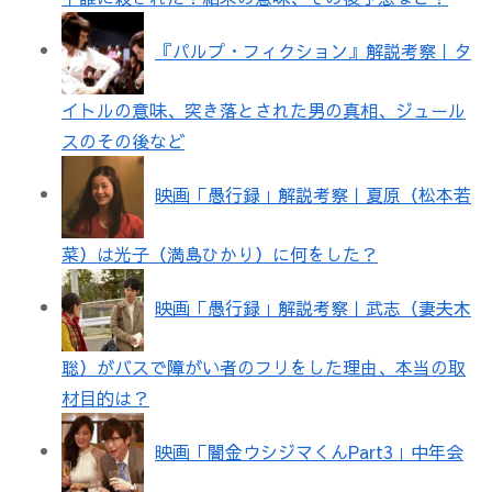
『パルプ・フィクション』解説考察｜タ
イトルの意味、突き落とされた男の真相、ジュール
スのその後など
映画「愚行録」解説考察｜夏原（松本若
菜）は光子（満島ひかり）に何をした？
映画「愚行録」解説考察｜武志（妻夫木
聡）がバスで障がい者のフリをした理由、本当の取
材目的は？
映画「闇金ウシジマくんPart3」中年会