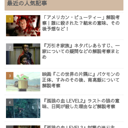
最近の人気記事
「アメリカン・ビューティー」解説考
察｜誰に殺された？結末の意味、その
後予想など！
『万引き家族』ネタバレあらすじ、一
家についての疑問などの解説考察まと
め
映画『この世界の片隅に』バケモンの
正体、すみのその後、南高飯について
解説考察
『孤狼の血 LEVEL2』ラストの狼の意
味、日岡が殺した理由など解説考察
『孤狼の血 LEVEL2』封筒の送り主、