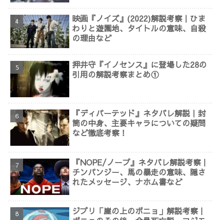
映画『ノイズ』(2022)解説考察｜ひま
わりと遊園地、タイトルの意味、自殺
の理由など
押井守『イノセンス』に登場した28の
引用の解説考察まとめ①
『ディパーテッド』ネタバレ解説｜封
筒の中身、主要キャラについての疑問
など徹底考察！
『NOPE/ノープ』ネタバレ解説考察｜
チンパンジー、馬の暴走の意味、隠さ
れたメッセージ、ナホム書など
ジブリ「崖の上のポニョ」解説考察｜