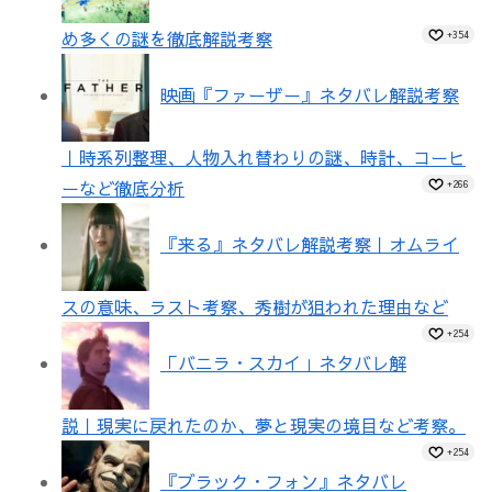
め多くの謎を徹底解説考察
+354
映画『ファーザー』ネタバレ解説考察
｜時系列整理、人物入れ替わりの謎、時計、コーヒ
ーなど徹底分析
+266
『来る』ネタバレ解説考察｜オムライ
スの意味、ラスト考察、秀樹が狙われた理由など
+254
「バニラ・スカイ」ネタバレ解
説｜現実に戻れたのか、夢と現実の境目など考察。
+254
『ブラック・フォン』ネタバレ