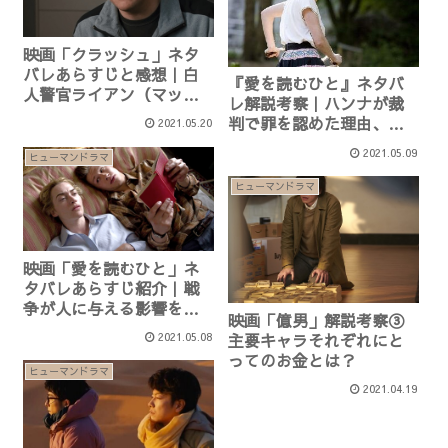
映画「クラッシュ」ネタ
バレあらすじと感想｜白
『愛を読むひと』ネタバ
人警官ライアン（マッ
レ解説考察｜ハンナが裁
ト・ディロン）について
判で罪を認めた理由、マ
2021.05.20
イケルに黙って消えた理
2021.05.09
ヒューマンドラマ
由など
ヒューマンドラマ
映画「愛を読むひと」ネ
タバレあらすじ紹介｜戦
争が人に与える影響を描
映画「億男」解説考察③
く秀作
主要キャラそれぞれにと
2021.05.08
ってのお金とは？
ヒューマンドラマ
2021.04.19