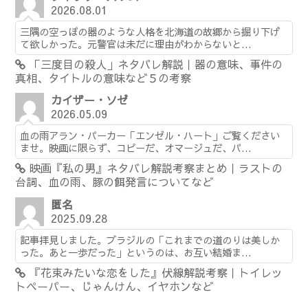
2026.08.01
三隅の空っぽの器のような人格を北海道の故郷から掘り下げ
て欲しかった。元警官は未だに理由がわからないと...
「三度目の殺人」ネタバレ解説｜器の意味、事件の
真相、タイトルの意味など５の考察
カイザー・ソゼ
2026.05.09
血の雨アラン・パーカー「エンゼル・ハート」ご覧ください
ませ。映画に限らず、コピーだ、オマージュだ、パ...
映画『私の男』ネタバレ解説考察まとめ｜ラストの
台詞、血の雨、豚の餌発言についてなど
匿名
2025.09.28
記事拝見しました。ブラジルの「これまでの道のりは美しか
った。あと一歩だった」というのは、お互い結婚ま...
『花束みたいな恋をした』伏線解説考察｜トイレッ
トペーパー、じゃんけん、イヤホンなど