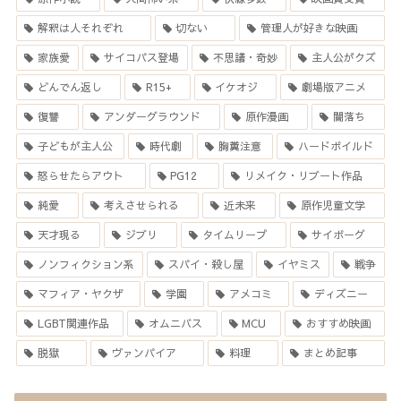
解釈は人それぞれ
切ない
管理人が好きな映画
家族愛
サイコパス登場
不思議・奇妙
主人公がクズ
どんでん返し
R15+
イケオジ
劇場版アニメ
復讐
アンダーグラウンド
原作漫画
闇落ち
子どもが主人公
時代劇
胸糞注意
ハードボイルド
怒らせたらアウト
PG12
リメイク・リブート作品
純愛
考えさせられる
近未来
原作児童文学
天才現る
ジブリ
タイムリープ
サイボーグ
ノンフィクション系
スパイ・殺し屋
イヤミス
戦争
マフィア・ヤクザ
学園
アメコミ
ディズニー
LGBT関連作品
オムニバス
MCU
おすすめ映画
脱獄
ヴァンパイア
料理
まとめ記事