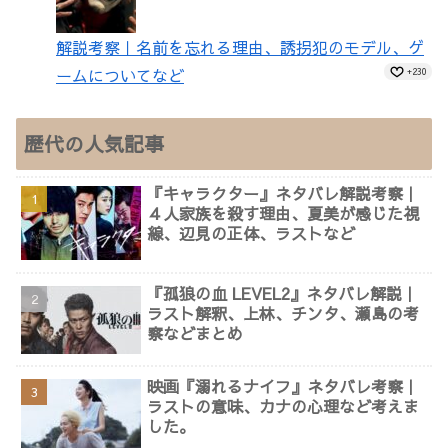
解説考察｜名前を忘れる理由、誘拐犯のモデル、ゲ
ームについてなど
+230
歴代の人気記事
『キャラクター』ネタバレ解説考察｜
４人家族を殺す理由、夏美が感じた視
線、辺見の正体、ラストなど
『孤狼の血 LEVEL2』ネタバレ解説｜
ラスト解釈、上林、チンタ、瀬島の考
察などまとめ
映画『溺れるナイフ』ネタバレ考察｜
ラストの意味、カナの心理など考えま
した。