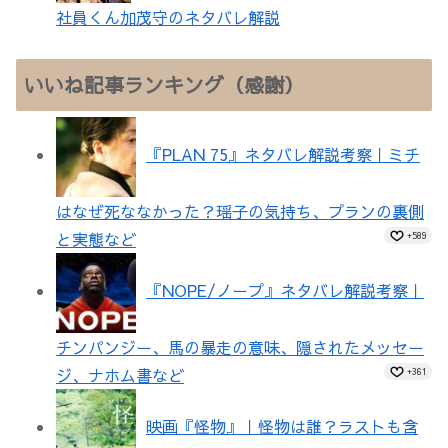
社員くん加茂守のネタバレ解説
いいね記事ランキング（感謝）
『PLAN 75』ネタバレ解説考察｜ミチ
はなぜ死ななかった？瑶子の気持ち、プランの裏側
と実態など
+589
『NOPE/ノープ』ネタバレ解説考察｜
チンパンジー、馬の暴走の意味、隠されたメッセー
ジ、ナホム書など
+361
映画『怪物』｜怪物は誰？ラストも含