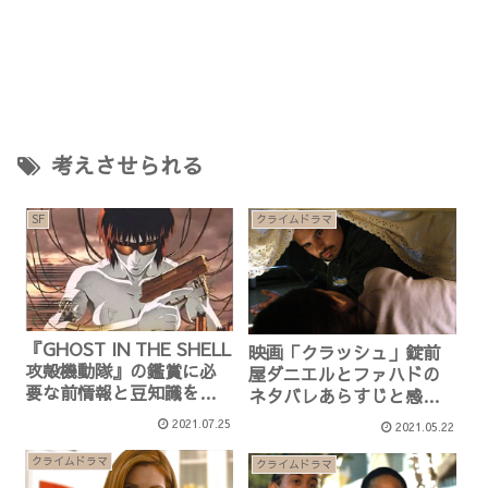
考えさせられる
SF
クライムドラマ
『GHOST IN THE SHELL
映画「クラッシュ」錠前
攻殻機動隊』の鑑賞に必
屋ダニエルとファハドの
要な前情報と豆知識を解
ネタバレあらすじと感想
説！
紹介
2021.07.25
2021.05.22
クライムドラマ
クライムドラマ