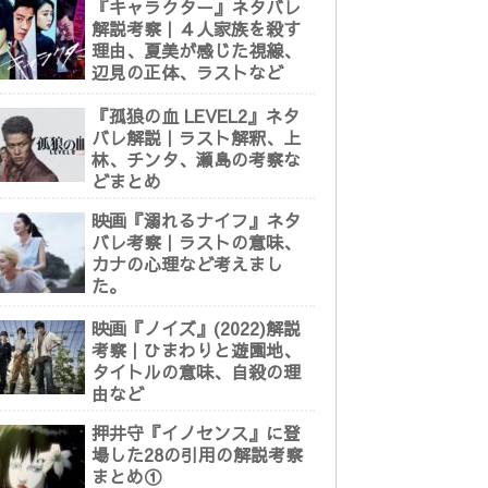
『キャラクター』ネタバレ
解説考察｜４人家族を殺す
理由、夏美が感じた視線、
辺見の正体、ラストなど
『孤狼の血 LEVEL2』ネタ
バレ解説｜ラスト解釈、上
林、チンタ、瀬島の考察な
どまとめ
映画『溺れるナイフ』ネタ
バレ考察｜ラストの意味、
カナの心理など考えまし
た。
映画『ノイズ』(2022)解説
考察｜ひまわりと遊園地、
タイトルの意味、自殺の理
由など
押井守『イノセンス』に登
場した28の引用の解説考察
まとめ①