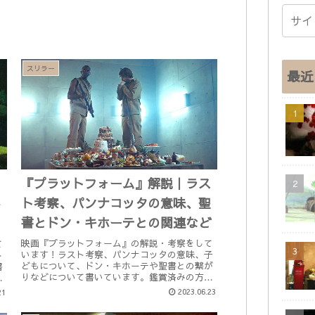
スリラー
最近
『プラットフォーム』解説｜ラス
タ
ト考察、パンナコッタの意味、聖
か
書とドン・キホーテとの関連など
映画『プラットフォーム』の解説・考察をして
て
います！ラスト考察、パンナコッタの意味、子
ト
どもについて、ドン・キホーテや聖書との繋が
書
りなどについて書いています。鑑賞済みの方の
。
ための記事です。まだ観ていない方はネタバレ
2023.06.23
21
にご注意ください。原題：El ...