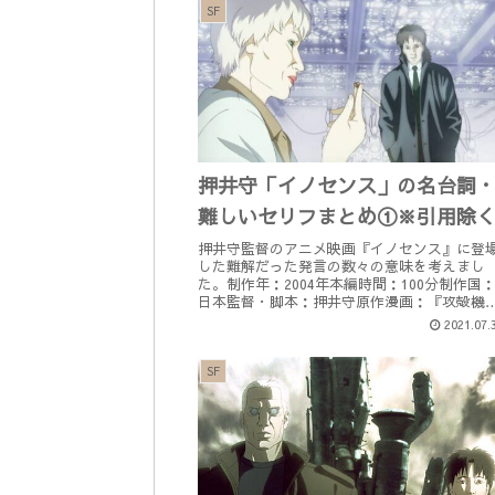
SF
押井守「イノセンス」の名台詞
難しいセリフまとめ①※引用除
押井守監督のアニメ映画『イノセンス』に登
した難解だった発言の数々の意味を考えまし
た。制作年：2004年本編時間：100分制作国
日本監督・脚本：押井守原作漫画：『攻殻機
隊』士郎正宗著この映画の関連商品を楽天で
2021.07.
索する！ ≪U-NEXT≫...
SF