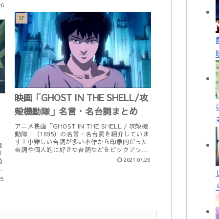
事です。ま...
済
26
SF
映画「GHOST IN THE SHELL/攻
殻機動隊」名言・名台詞まとめ
を
アニメ映画「GHOST IN THE SHELL / 攻殻機
動隊」（1995）の名言・名台詞を紹介していま
す！小難しい台詞が多い本作から印象的だった
機
台詞や個人的に好きな台詞などをピックアップ
り
しました。制作年：1995年本編時間：85分制作
2021.07.26
時
国...
藤
25