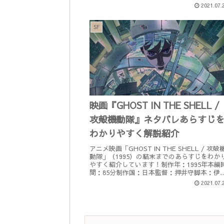
クト2501とは？」について書いてます。鑑賞
2021.07.
みの方...
SF
映画『GHOST IN THE SHELL /
攻殻機動隊』ネタバレあらすじ
わかりやすく解説紹介
アニメ映画「GHOST IN THE SHELL / 攻殻
動隊」（1995）の結末までのあらすじをわか
やすく紹介しています！制作年：1995年本編
間：85分制作国：日本監督：押井守脚本：伊
和典原作漫画：『攻殻機動隊』士郎正宗 著主
2021.07.
題...