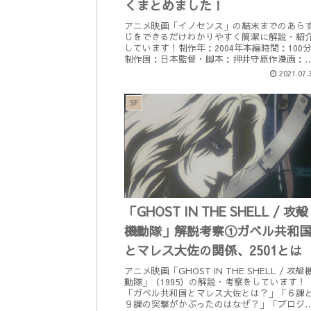
くまとめました！
アニメ映画「イノセンス」の結末までのあら
じをできるだけわかりやすく簡潔に解説・紹
しています！制作年：2004年本編時間：100
制作国：日本監督・脚本：押井守原作漫画：
『攻殻機動隊』士郎正宗 著主題歌：『Follow
2021.07.
me』伊藤君子声の...
SF
「GHOST IN THE SHELL / 攻殻
機動隊」解説考察①ガベル共和
とマレス大佐の関係、2501とは
アニメ映画「GHOST IN THE SHELL / 攻殻
動隊」（1995）の解説・考察をしています！
「ガベル共和国とマレス大佐とは？」「６課
９課の突撃がかぶったのはなぜ？」「プロジ