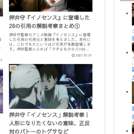
押井守『イノセンス』に登場した
た
28の引用の解説考察まとめ①
押井守監督のアニメ映画『イノセンス』に登場
した引用の引用元と意味を考えました。本作に
場
は、これでもかというほど引用が多数登場しま
。
す。押井監督によれば「できるものなら100％
す
引用でセリフを作りたかった」とのこと。個人
分
2021.07.31
的には100％引用じゃなくて...
31
SF
押井守「イノセンス」解説考察｜
の
人形になりたくないの意味、正反
す
対のバトーのトグサなど