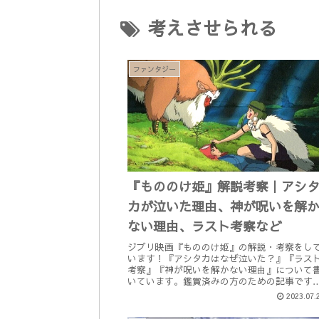
考えさせられる
ファンタジー
『もののけ姫』解説考察｜アシ
カが泣いた理由、神が呪いを解
ない理由、ラスト考察など
ジブリ映画『もののけ姫』の解説・考察をし
います！『アシタカはなぜ泣いた？』『ラス
考察』『神が呪いを解かない理由』について
いています。鑑賞済みの方のための記事です
まだ観ていない方はネタバレにご注意くださ
2023.07.
い。制作年：1997年本編時間：...