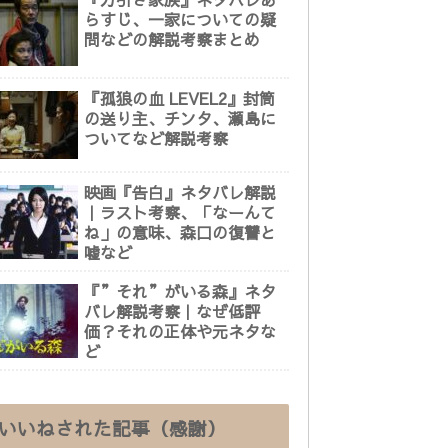
らすじ、一家についての疑
問などの解説考察まとめ
『孤狼の血 LEVEL2』封筒
の送り主、チンタ、瀬島に
ついてなど解説考察
映画『告白』ネタバレ解説
｜ラスト考察、「なーんて
ね」の意味、森口の復讐と
嘘など
『”それ”がいる森』ネタ
バレ解説考察｜なぜ低評
価？それの正体や元ネタな
ど
いいねされた記事（感謝）