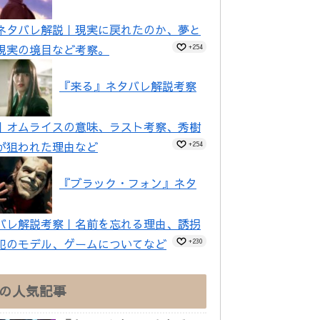
ネタバレ解説｜現実に戻れたのか、夢と
現実の境目など考察。
+254
『来る』ネタバレ解説考察
｜オムライスの意味、ラスト考察、秀樹
が狙われた理由など
+254
『ブラック・フォン』ネタ
バレ解説考察｜名前を忘れる理由、誘拐
犯のモデル、ゲームについてなど
+230
の人気記事