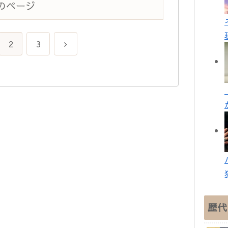
のページ
次
2
3
へ
歴代