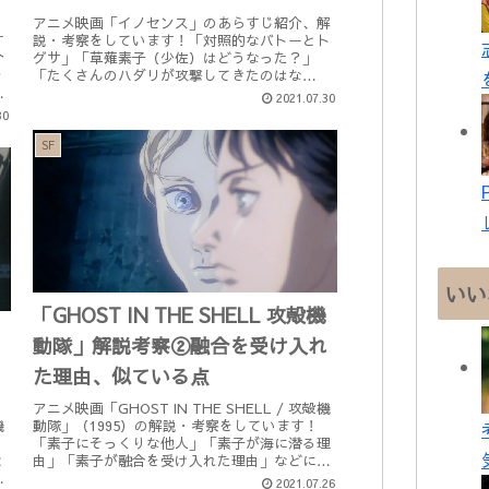
アニメ映画「イノセンス」のあらすじ紹介、解
す
説・考察をしています！「対照的なバトーとト
介
グサ」「草薙素子（少佐）はどうなった？」
分
「たくさんのハダリが攻撃してきたのはな
ぜ？」「人形になりたくないの意味」「バトー
2021.07.30
の失恋」について書いてます。制作年：...
30
SF
いい
「GHOST IN THE SHELL 攻殻機
動隊」解説考察②融合を受け入れ
国
た理由、似ている点
アニメ映画「GHOST IN THE SHELL / 攻殻機
動隊」（1995）の解説・考察をしています！
機
「素子にそっくりな他人」「素子が海に潜る理
由」「素子が融合を受け入れた理由」などにつ
と
いて書いてます。鑑賞済みの方のための解説記
ェ
2021.07.26