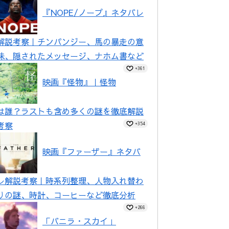
『NOPE/ノープ』ネタバレ
解説考察｜チンパンジー、馬の暴走の意
味、隠されたメッセージ、ナホム書など
+361
映画『怪物』｜怪物
は誰？ラストも含め多くの謎を徹底解説
考察
+354
映画『ファーザー』ネタバ
レ解説考察｜時系列整理、人物入れ替わ
りの謎、時計、コーヒーなど徹底分析
+266
「バニラ・スカイ」