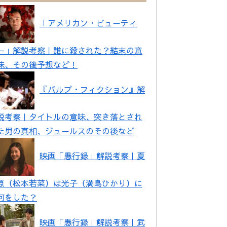
「アメリカン・ビューティ
ー」解説考察｜誰に殺された？結末の意
味、その後予想など！
『パルプ・フィクション』解
説考察｜タイトルの意味、突き落とされ
た男の真相、ジュールスのその後など
映画「愚行録」解説考察｜夏
原（松本若菜）は光子（満島ひかり）に
何をした？
映画「愚行録」解説考察｜武