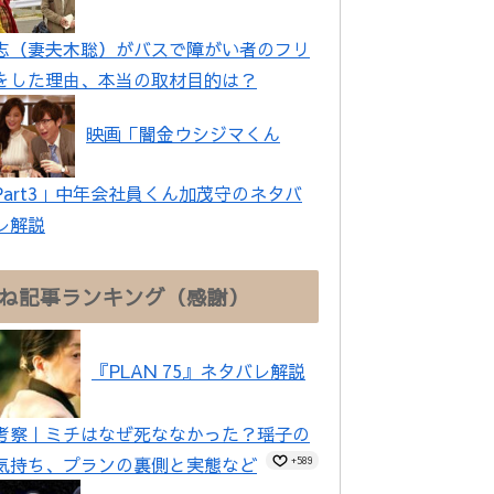
志（妻夫木聡）がバスで障がい者のフリ
をした理由、本当の取材目的は？
映画「闇金ウシジマくん
Part3」中年会社員くん加茂守のネタバ
レ解説
ね記事ランキング（感謝）
『PLAN 75』ネタバレ解説
考察｜ミチはなぜ死ななかった？瑶子の
気持ち、プランの裏側と実態など
+589