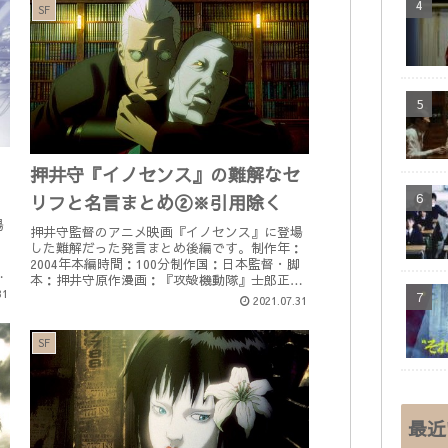
SF
・
押井守『イノセンス』の難解なセ
く
リフと名言まとめ②※引用除く
場
押井守監督のアニメ映画『イノセンス』に登場
した難解だった発言まとめ後編です。制作年：
：
2004年本編時間：100分制作国：日本監督・脚
動
本：押井守原作漫画：『攻殻機動隊』士郎正宗
検
31
著この映画の関連商品を楽天で検索する！ ≪U-
2021.07.31
NEXT≫で『イノセ...
SF
最近