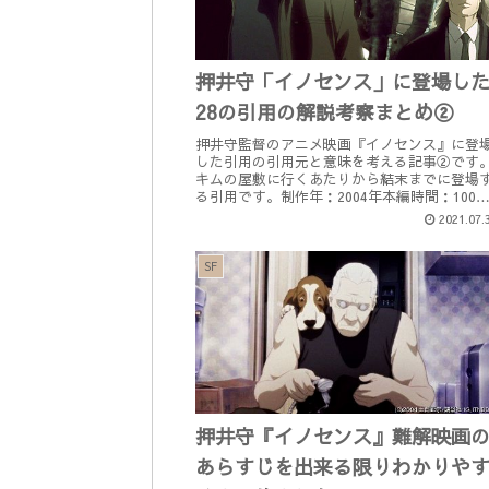
押井守「イノセンス」に登場し
28の引用の解説考察まとめ②
押井守監督のアニメ映画『イノセンス』に登
した引用の引用元と意味を考える記事②です
キムの屋敷に行くあたりから結末までに登場
る引用です。制作年：2004年本編時間：100
制作国：日本監督・脚本：押井守原作漫画：
2021.07.
『攻殻機動隊』士郎正宗著・...
SF
押井守『イノセンス』難解映画
あらすじを出来る限りわかりや