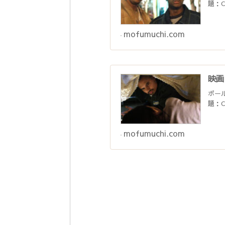
題：C
mofumuchi.com
映画
ポー
題：C
mofumuchi.com