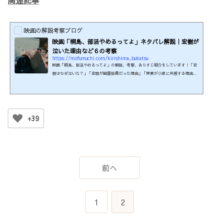
映画の解説考察ブログ
映画「桐島、部活やめるってよ」ネタバレ解説｜宏樹が
泣いた理由など６の考察
https://mofumuchi.com/kirishima_bukatsu
映画「桐島、部活やめるってよ」の解説、考察、あらすじ紹介をしています！「宏
樹はなぜ泣いた？」「宏樹が幽霊部員だった理由」「実果が小泉に共感する理由」
「実果が沙奈と梨紗に逆らった理由」「かすみが交際を隠すのはなぜ？」などにつ
いて書いてます。制作年：2012年本編時間：103分制作国：日本監督：吉田大八脚
本：吉田大八、喜安浩平原作小説：『桐島、部活やめるってよ』朝井リョウ 著主題
歌：『陽はまた昇る』高橋優この映画の関連商品を楽天で検索する！この映画は≪
U-NEXT≫で見られます。31日間無料キャンペーン実施中。 ※...
+39
前へ
1
2