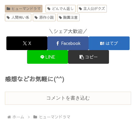
ヒューマンドラマ
どんでん返し
主人公がクズ
人間怖い系
原作小説
胸糞注意
＼シェア大歓迎／
X
Facebook
はてブ
LINE
コピー
感想などお気軽に(^^)
コメントを書き込む
ホーム
ヒューマンドラマ