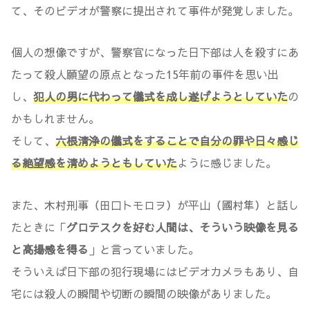
て、そのビデオが警察に提出されて事件が発覚しました。
個人の想像ですが、警察官になった日下部は人を殺すにあ
たって殺人願望の原点となった15年前の事件を思い出
し、
犯人の男に代わって儀式を成し遂げようとしていた
の
かもしれません。
そして、
六根清浄の儀式をすることで自分の罪や日々感じ
る絶望感を清めようともしていた
ように感じました。
また、木村刑事（田口トモロヲ）が平山（國村隼）と話し
たときに「
グロテスクを好む人間は、そういう映像を見る
と高揚感を得る
」と言っていました。
そういえば日下部の犯行現場にはビデオカメラもあり、自
宅には殺人の瞬間や切断の瞬間の映像がありました。