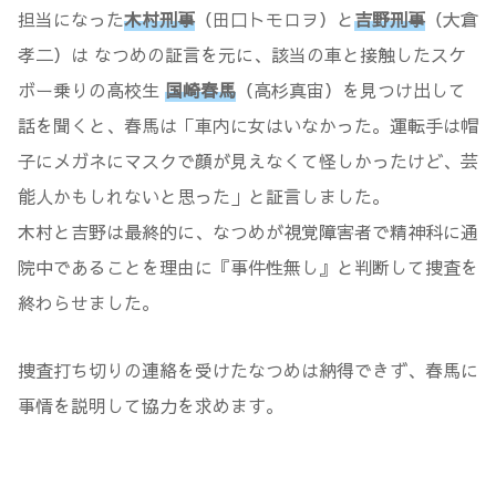
担当になった
木村刑事
（田口トモロヲ）と
吉野刑事
（大倉
孝二）は なつめの証言を元に、該当の車と接触したスケ
ボー乗りの高校生
国崎春馬
（高杉真宙）を見つけ出して
話を聞くと、春馬は「車内に女はいなかった。運転手は帽
子にメガネにマスクで顔が見えなくて怪しかったけど、芸
能人かもしれないと思った」と証言しました。
木村と吉野は最終的に、なつめが視覚障害者で精神科に通
院中であることを理由に『事件性無し』と判断して捜査を
終わらせました。
捜査打ち切りの連絡を受けたなつめは納得できず、春馬に
事情を説明して協力を求めます。