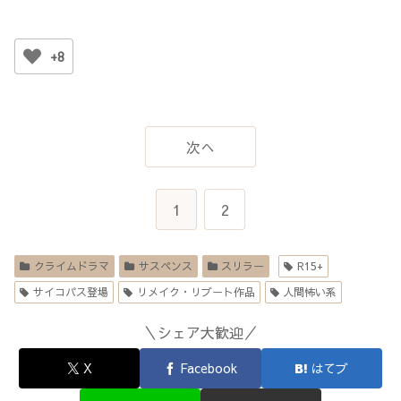
+8
次へ
1
2
クライムドラマ
サスペンス
スリラー
R15+
サイコパス登場
リメイク・リブート作品
人間怖い系
＼シェア大歓迎／
X
Facebook
はてブ