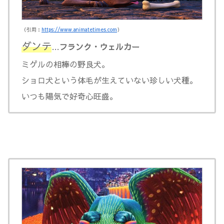
（引用：
https://www.animatetimes.com
）
ダンテ
…
フランク・ウェルカー
ミゲルの相棒の野良犬。
ショロ犬という体毛が生えていない珍しい犬種。
いつも陽気で好奇心旺盛。