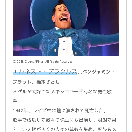
(C)2018 Disney/Pixar. All Rights Reserved.
エルネスト・デラクルス
…
ベンジャミン・
ブラット
、
橋本さとし
ミゲルが大好きなメキシコで一番有名な男性歌
手。
1942年、ライブ中に鐘に潰されて死亡した。
歌手で成功して数々の映画にも出演し、明朗で男
らしい人柄が多くの人々の尊敬を集め、死後もメ