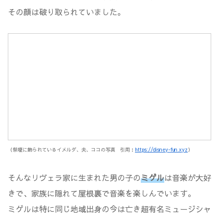
その顔は破り取られていました。
（祭壇に飾られているイメルダ、夫、ココの写真 引用：
https://disney-fun.xyz
）
そんなリヴェラ家に生まれた男の子の
ミゲル
は音楽が大好
きで、家族に隠れて屋根裏で音楽を楽しんでいます。
ミゲルは特に同じ地域出身の今は亡き超有名ミュージシャ