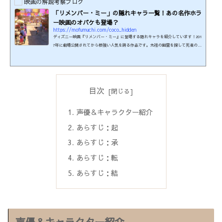
映画の解説考察ブログ
「リメンバー・ミー」の隠れキャラ一覧！あの名作ホラ
ー映画のオバケも登場？
https://mofumuchi.com/coco_hidden
ディズニー映画『リメンバー・ミー』に登場する隠れキャラを紹介しています！201
7年に劇場公開されてから根強い人気を誇る作品です。先祖の幽霊を探して死者の国
をさまよう主人公ミゲルと、解き明かされていく家族の謎、カラフルで可愛らしい
お祭りの様子妖精のアレブリへなど、大人も子供も楽しめる要素が満載です。この
記事ではそんな本作に登場する隠れキャラや、こっそり盛り込まれている他作品の
要素などを気付いた限り紹介します！原題：coco制作年：2017年本編時間：105分制
作国：アメリカ監督：リー・アンクリッチ脚本：エイド...
目次
声優＆キャラクター紹介
あらすじ：起
あらすじ：承
あらすじ：転
あらすじ：結
声優＆キャラクター紹介