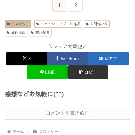
1
2
ミステリー
リメイク・リブート作品
人間怖い系
原作小説
天才現る
＼シェア大歓迎／
X
Facebook
はてブ
LINE
コピー
感想などお気軽に(^^)
コメントを書き込む
ホーム
ミステリー