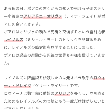
ある秋の日、ポアロの古くからの知人で売れっ子ミステリ
ー小説家の
アリアドニ・オリヴァ
（ティナ・フェイ
）がポ
アロに会いにきます。
ポアロはオリヴァの頼みで死者と交信するという霊能力者
レイノルズ
（ミシェル・ヨー）のトリックを見破るため
に、レイノルズの降霊術を見学することにしました。
ポアロは過去の経験から死後の世界も神様も信じていませ
ん。
レイノルズに降霊術を依頼したのは元オペラ歌手の
ロウィ
ーナ・ドレイク
（ケリー・ライリー）です。
ロウィーナは数年前に愛娘の
アリシア
を失くし、立ち直る
ためにもレイノルズの力で娘ともう一度だけ話がしたいと
ポアロに語りました。